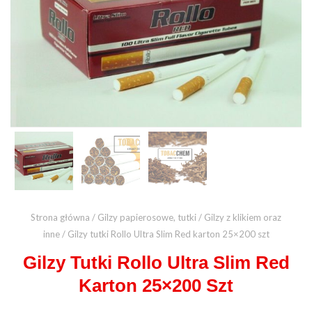
Strona główna
/
Gilzy papierosowe, tutki
/
Gilzy z klikiem oraz
inne
/ Gilzy tutki Rollo Ultra Slim Red karton 25×200 szt
Gilzy Tutki Rollo Ultra Slim Red
Karton 25×200 Szt