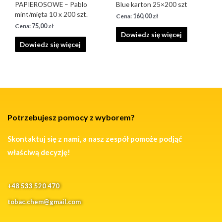
PAPIEROSOWE – Pablo
Blue karton 25×200 szt
mint/mięta 10 x 200 szt.
160,00
zł
75,00
zł
Dowiedz się więcej
Dowiedz się więcej
Potrzebujesz pomocy z wyborem?
Skontaktuj się z nami, a nasz zespół pomoże podjąć
właściwą decyzję!
+48 533 520 470
tobac.chem@gmail.com