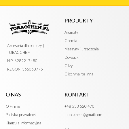
PRODUKTY
Aromaty
Chemia
Akcesoria dla palaczy |
Maszyny i urządzenia
TOBACCHEM
Doypacki
NIP: 6282217480
Gilzy
REGON: 365060775
Gliceryna roślinna
O NAS
KONTAKT
O Firmie
+48 533 520 470
Polityka prywatności
tobac.chem@gmail.com
Klauzula informacyjna