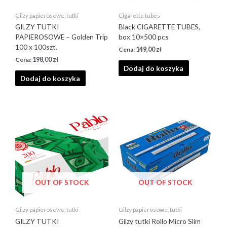
Gilzy papierosowe, tutki
Cigarette tubes
GILZY TUTKI
Black CIGARETTE TUBES,
PAPIEROSOWE – Golden Trip
box 10×500 pcs
100 x 100szt.
149,00
zł
198,00
zł
Dodaj do koszyka
Dodaj do koszyka
OUT OF STOCK
OUT OF STOCK
Gilzy papierosowe, tutki
Gilzy papierosowe, tutki
GILZY TUTKI
Gilzy tutki Rollo Micro Slim