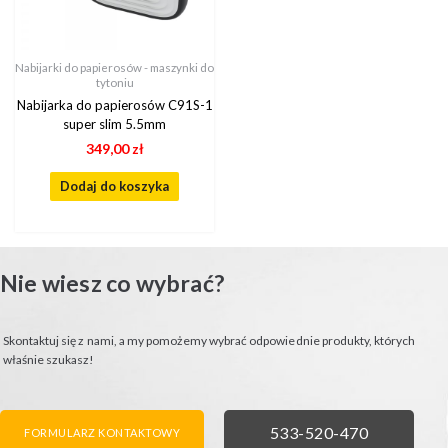
Nabijarki do papierosów - maszynki do
tytoniu
Nabijarka do papierosów C91S-1
super slim 5.5mm
349,00
zł
Dodaj do koszyka
Nie wiesz co wybrać?
Skontaktuj się z nami, a my pomożemy wybrać odpowiednie produkty, których
właśnie szukasz!
FORMULARZ KONTAKTOWY
ZADZWOŃ
533-520-470
FORMULARZ KONTAKTOWY