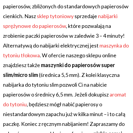
papierosów, zbliżonych do standardowych papierosów
cienkich. Nasz
sklep tytoniowy
sprzedaje
nabijarki
sprężynowe do papierosów
, które pozwalają na
zrobienie paczki papierosów w zaledwie 3 – 4 minuty!
Alternatywą do nabijarki elektrycznej jest
maszynka do
tytoniu tłokowa
. W ofercie naszego sklepu online
znajdziesz także
maszynki do papierosów super
slim/micro slim
(średnica 5,5 mm). Z kolei klasyczna
nabijarka do tytoniu slim pozwoli Ci na nabicie
papierosów o średnicy 6,5 mm. Jeżeli dokupisz
aromat
do tytoniu
, będziesz mógł nabić papierosy o
niestandardowym zapachu już w kilka minut – i to całą
paczkę. Koniec z ręcznym nabijaniem! Zapraszamy do