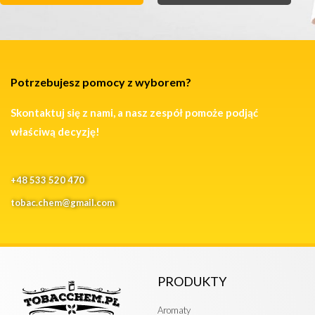
Potrzebujesz pomocy z wyborem?
Skontaktuj się z nami, a nasz zespół pomoże podjąć
właściwą decyzję!
+48 533 520 470
tobac.chem@gmail.com
PRODUKTY
Aromaty