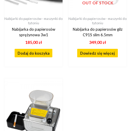
OUT OF STOCK
Nabijarki do papierosów - maszynki do
Nabijarki do papierosów - maszynki do
tytoniu
tytoniu
Nabijarka do papierosów
Nabijarka do papierosów gilz
sprężynowa 3w1
C91S slim 6.5mm
185,00
zł
349,00
zł
Dodaj do koszyka
Dowiedz się więcej