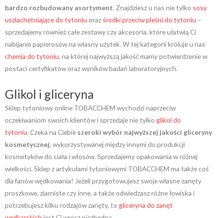
bardzo rozbudowany asortyment
. Znajdziesz u nas nie tylko
sosy
uszlachetniające do tytoniu
oraz
środki przeciw pleśni do tytoniu
–
sprzedajemy również całe zestawy czy akcesoria, które ułatwią Ci
nabijanie papierosów na własny użytek. W tej kategorii króluje u nas
chemia do tytoniu
, na której najwyższą jakość mamy potwierdzenie w
postaci certyfikatów oraz wyników badań laboratoryjnych.
Glikol i gliceryna
Sklep tytoniowy online TOBACCHEM wychodzi naprzeciw
oczekiwaniom swoich klientów i sprzedaje nie tylko
glikol do
tytoniu
. Czeka na Ciebie
szeroki wybór najwyższej jakości gliceryny
kosmetycznej
, wykorzystywanej między innymi do produkcji
kosmetyków do ciała i włosów. Sprzedajemy opakowania w różnej
wielkości. Sklep z artykułami tytoniowymi TOBACCHEM ma także coś
dla fanów wędkowania! Jeżeli przygotowujesz swoje własne zanęty
proszkowe, ziarniste czy inne, a także odwiedzasz różne łowiska i
potrzebujesz kilku rodzajów zanęty, to
gliceryna do zanęt
wędkarskich
jest Ci wręcz niezbędna.