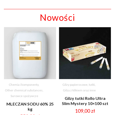
Nowości
Chemia i komponenty
,
Gilzy papierosowe, tutki
,
Other chemical substances
,
Gilzy z klikiem oraz inne
Surowce spożywcze
Gilzy tutki Rollo Ultra
Slim Mystery 10×100 szt
MLECZAN SODU 60% 25
kg
109,00
zł