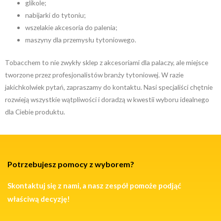
glikole;
nabijarki do tytoniu;
wszelakie akcesoria do palenia;
maszyny dla przemysłu tytoniowego.
Tobacchem to nie zwykły sklep z akcesoriami dla palaczy, ale miejsce
tworzone przez profesjonalistów branży tytoniowej. W razie
jakichkolwiek pytań, zapraszamy do kontaktu. Nasi specjaliści chętnie
rozwieją wszystkie wątpliwości i doradzą w kwestii wyboru idealnego
dla Ciebie produktu.
Potrzebujesz pomocy z wyborem?
Skontaktuj się z nami, a nasz zespół pomoże podjąć
właściwą decyzję!