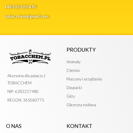
+48 533 520 470
tobac.chem@gmail.com
PRODUKTY
Aromaty
Chemia
Akcesoria dla palaczy |
Maszyny i urządzenia
TOBACCHEM
Doypacki
NIP: 6282217480
Gilzy
REGON: 365060775
Gliceryna roślinna
O NAS
KONTAKT