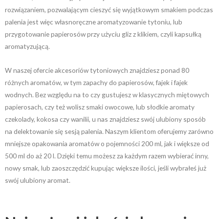
rozwiązaniem, pozwalającym cieszyć się wyjątkowym smakiem podczas
palenia jest więc własnoręczne aromatyzowanie tytoniu, lub
przygotowanie papierosów przy użyciu gliz z klikiem, czyli kapsułką
aromatyzującą.
W naszej ofercie akcesoriów tytoniowych znajdziesz ponad 80
różnych aromatów, w tym zapachy do papierosów, fajek i fajek
wodnych. Bez względu na to czy gustujesz w klasycznych miętowych
papierosach, czy też wolisz smaki owocowe, lub słodkie aromaty
czekolady, kokosa czy wanilii, u nas znajdziesz swój ulubiony sposób
na delektowanie się sesją palenia. Naszym klientom oferujemy zarówno
mniejsze opakowania aromatów o pojemności 200 ml, jak i większe od
500 ml do aż 20 l. Dzięki temu możesz za każdym razem wybierać inny,
nowy smak, lub zaoszczędzić kupując większe ilości, jeśli wybrałeś już
swój ulubiony aromat.