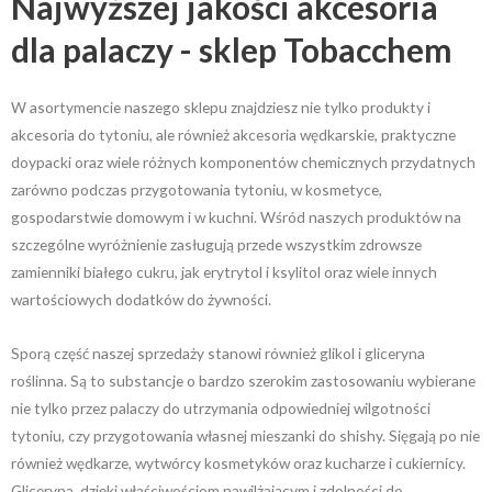
Najwyższej jakości akcesoria
dla palaczy - sklep Tobacchem
W asortymencie naszego sklepu znajdziesz nie tylko produkty i
akcesoria do tytoniu, ale również akcesoria wędkarskie, praktyczne
doypacki oraz wiele różnych komponentów chemicznych przydatnych
zarówno podczas przygotowania tytoniu, w kosmetyce,
gospodarstwie domowym i w kuchni. Wśród naszych produktów na
szczególne wyróżnienie zasługują przede wszystkim zdrowsze
zamienniki białego cukru, jak erytrytol i ksylitol oraz wiele innych
wartościowych dodatków do żywności.
Sporą część naszej sprzedaży stanowi również glikol i gliceryna
roślinna. Są to substancje o bardzo szerokim zastosowaniu wybierane
nie tylko przez palaczy do utrzymania odpowiedniej wilgotności
tytoniu, czy przygotowania własnej mieszanki do shishy. Sięgają po nie
również wędkarze, wytwórcy kosmetyków oraz kucharze i cukiernicy.
Gliceryna, dzięki właściwościom nawilżającym i zdolności do