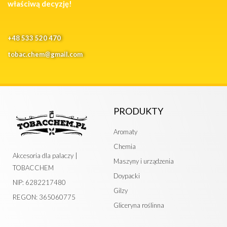
właściwą decyzję!
+48 533 520 470
tobac.chem@gmail.com
PRODUKTY
Aromaty
Chemia
Akcesoria dla palaczy |
Maszyny i urządzenia
TOBACCHEM
Doypacki
NIP: 6282217480
Gilzy
REGON: 365060775
Gliceryna roślinna