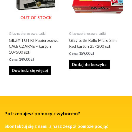
OUT OF STOCK
Gilzy papierosowe, tutki
Gilzy papierosowe, tutki
GILZY TUTKI Papierosowe
Gilzy tutki Rollo Micro Slim
CAŁE CZARNE – karton
Red karton 25×200 szt
10×500 szt.
159,00
zł
149,00
zł
Dodaj do koszyka
Dowiedz się więcej
Potrzebujesz pomocy z wyborem?
Skontaktuj się z nami, a nasz zespół pomoże podjąć