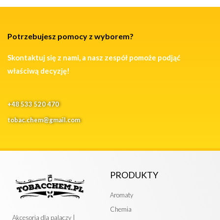
Potrzebujesz pomocy z wyborem?
Skontaktuj się z nami, a nasz zespół pomoże podjąć
właściwą decyzję!
+48 533 520 470
tobac.chem@gmail.com
PRODUKTY
Aromaty
Chemia
Akcesoria dla palaczy |