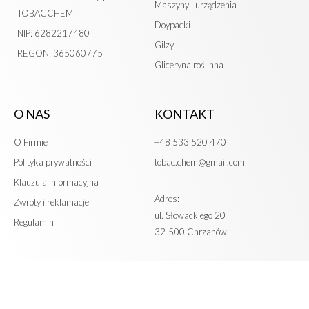
Maszyny i urządzenia
TOBACCHEM
Doypacki
NIP: 6282217480
Gilzy
REGON: 365060775
Gliceryna roślinna
O NAS
KONTAKT
O Firmie
+48 533 520 470
Polityka prywatności
tobac.chem@gmail.com
Klauzula informacyjna
Adres:
Zwroty i reklamacje
ul. Słowackiego 20
Regulamin
32-500 Chrzanów