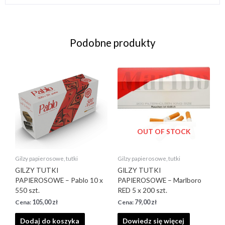
Podobne produkty
OUT OF STOCK
Gilzy papierosowe, tutki
Gilzy papierosowe, tutki
GILZY TUTKI
GILZY TUTKI
PAPIEROSOWE – Pablo 10 x
PAPIEROSOWE – Marlboro
550 szt.
RED 5 x 200 szt.
105,00
zł
79,00
zł
Dodaj do koszyka
Dowiedz się więcej