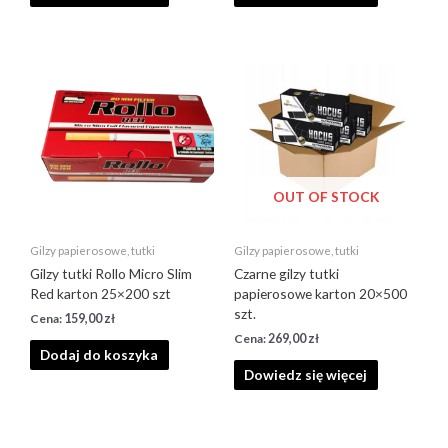
OUT OF STOCK
Gilzy papierosowe, tutki
Gilzy papierosowe, tutki
Gilzy tutki Rollo Micro Slim
Czarne gilzy tutki
Red karton 25×200 szt
papierosowe karton 20×500
szt.
159,00
zł
269,00
zł
Dodaj do koszyka
Dowiedz się więcej