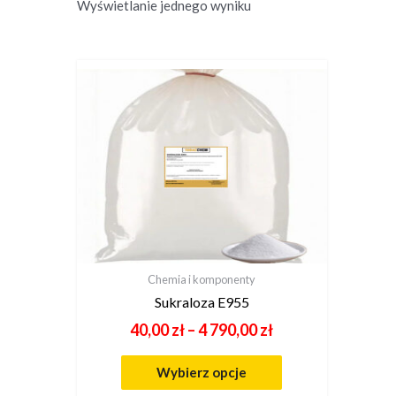
Wyświetlanie jednego wyniku
Chemia i komponenty
Sukraloza E955
40,00
zł
–
4 790,00
zł
Wybierz opcje