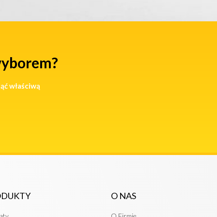
wyborem?
jąć właściwą
ODUKTY
O NAS
aty
O Firmie