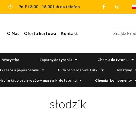
Pn-Pt 8:00 - 16:00 lub na telefon
O Nas
Oferta hurtowa
Kontakt
Wszystko
Zapachy do tytoniu
Chemia do tytoniu
Akcesoria papierosowe
Gilzy papierosowe, tutki
Maszyny
Nabijarki do papierosów – maszynki do tytoniu
Chemia i komponenty
słodzik