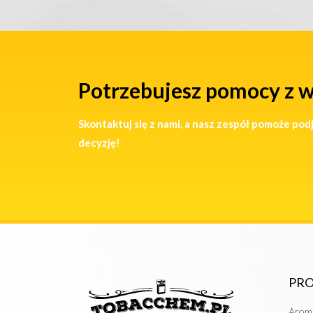
Potrzebujesz pomocy z 
Skontaktuj się z nami, a nasz zespół pomoże pod
decyzję!
PR
Arom