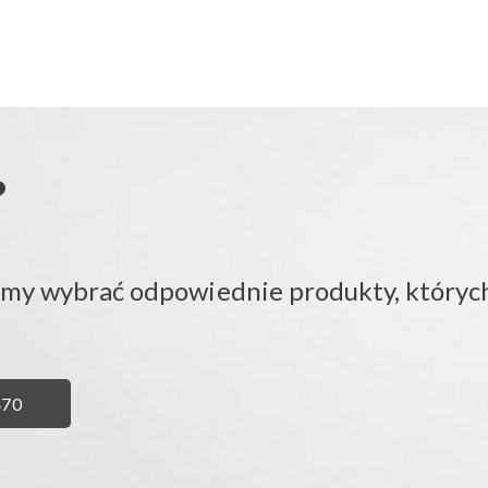
?
emy wybrać odpowiednie produkty, których
Ń
470