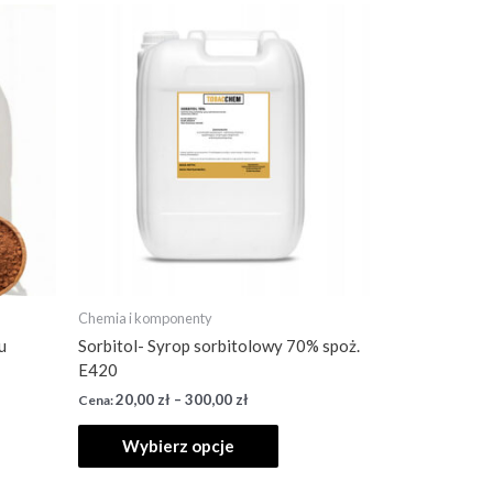
Chemia i komponenty
u
Sorbitol- Syrop sorbitolowy 70% spoż.
E420
20,00
zł
–
300,00
zł
Wybierz opcje