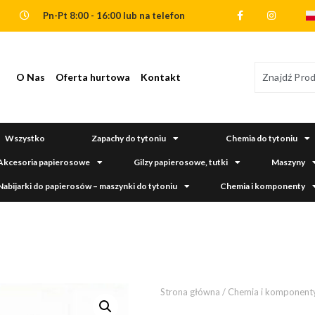
Pn-Pt 8:00 - 16:00 lub na telefon
O Nas
Oferta hurtowa
Kontakt
Wszystko
Zapachy do tytoniu
Chemia do tytoniu
Akcesoria papierosowe
Gilzy papierosowe, tutki
Maszyny
Nabijarki do papierosów – maszynki do tytoniu
Chemia i komponenty
Strona główna
/
Chemia i komponent