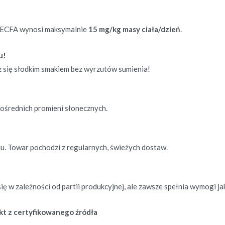
 JECFA wynosi maksymalnie
15 mg/kg masy ciała/dzień
.
u!
esz się słodkim smakiem bez wyrzutów sumienia!
pośrednich promieni słonecznych.
u. Towar pochodzi z regularnych, świeżych dostaw.
 w zależności od partii produkcyjnej, ale zawsze spełnia wymogi ja
kt z certyfikowanego źródła