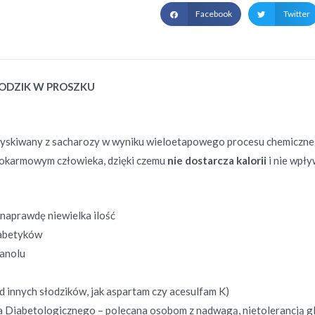
Facebook
Twitter
ŁODZIK W PROSZKU
yskiwany z sacharozy w wyniku wieloetapowego procesu chemicznego 
pokarmowym człowieka, dzięki czemu
nie dostarcza kalorii
i nie wpły
naprawdę niewielka ilość
iabetyków
tanolu
d innych słodzików, jak aspartam czy acesulfam K)
Diabetologicznego – polecana osobom z nadwagą, nietolerancją glu