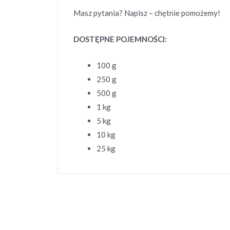
Masz pytania? Napisz – chętnie pomożemy!
DOSTĘPNE POJEMNOŚCI:
100 g
250 g
500 g
1 kg
5 kg
10 kg
25 kg