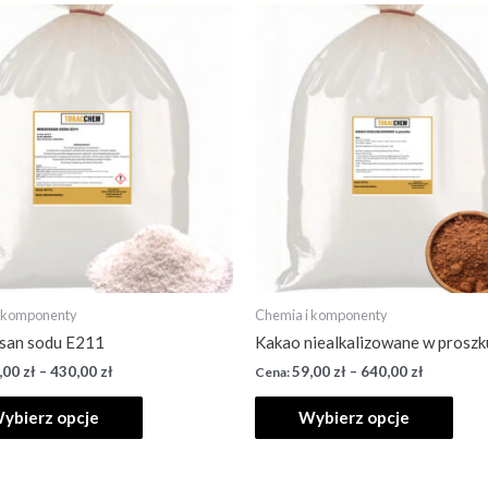
i komponenty
Chemia i komponenty
san sodu E211
Kakao niealkalizowane w proszk
,00
zł
–
430,00
zł
59,00
zł
–
640,00
zł
ybierz opcje
Wybierz opcje