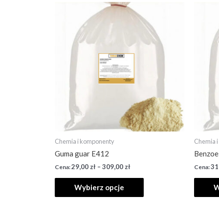
Chemia i komponenty
Chemia 
Guma guar E412
Benzoe
29,00
zł
–
309,00
zł
31
Wybierz opcje
W