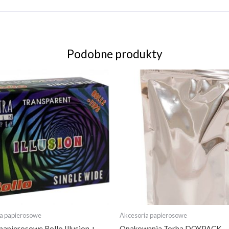
Podobne produkty
a papierosowe
Akcesoria papierosowe
 papierosowe Rollo Illusion +
Opakowania Torba DOYPACK