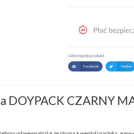
Udostępnij produkt
Facebook
Twitter
rba DOYPACK CZARNY M
brny od wewnątrz) + ze struną + wentyl i nacinka „easy-