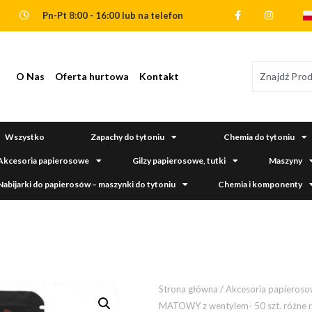
Pn-Pt 8:00 - 16:00 lub na telefon
O Nas
Oferta hurtowa
Kontakt
Wszystko
Zapachy do tytoniu
Chemia do tytoniu
Akcesoria papierosowe
Gilzy papierosowe, tutki
Maszyny
Nabijarki do papierosów – maszynki do tytoniu
Chemia i komponenty
Strona główna
/
Akcesoria papieros
MATOWY z wentylem- 50 szt. różne 