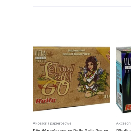
Akcesoria papierosowe
Akcesori
Bibułki papierosowe Rollo Rolls Brown
Bibułki