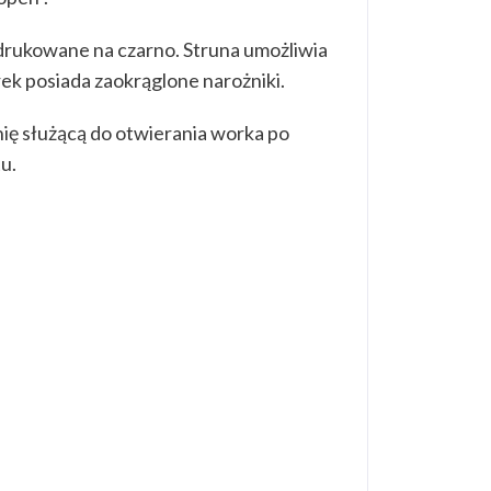
drukowane na czarno. Struna umożliwia
ek posiada zaokrąglone narożniki.
nię służącą do otwierania worka po
u.