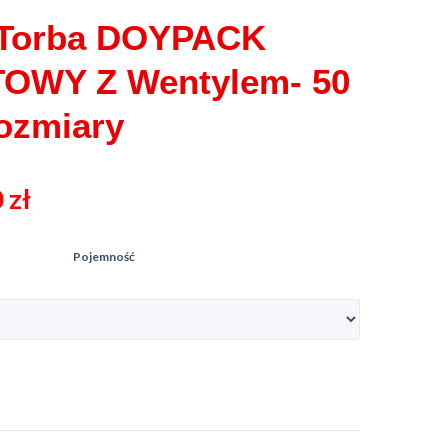
 Torba DOYPACK
OWY Z Wentylem- 50
ozmiary
0
zł
Pojemność