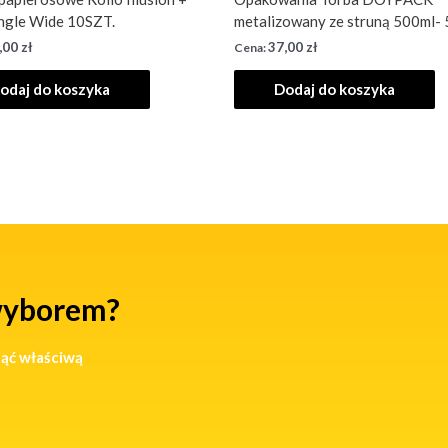
Single Wide 10SZT.
metalizowany ze struną 500ml- 5
,00
zł
37,00
zł
odaj do koszyka
Dodaj do koszyka
wyborem?
jąć właściwą