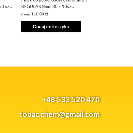
0 szt.
REGULAR 8mm 30 x 10szt.
110,00
zł
Dodaj do koszyka
+48 533 520 470
tobac.chem@gmail.com