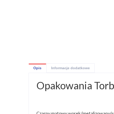
Opis
Informacje dodatkowe
Opakowania To
Czarny matowy worek (metalizowany/sre