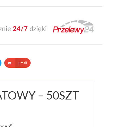
Email
ATOWY – 50SZT
open”.