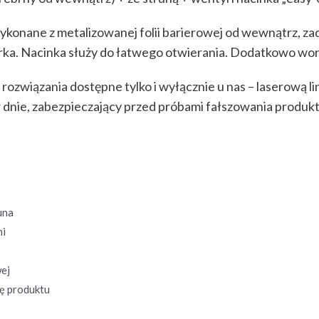
konane z metalizowanej folii barierowej od wewnątrz, za
rka. Nacinka służy do łatwego otwierania. Dodatkowo wor
związania dostępne tylko i wyłącznie u nas – laserową li
 w dnie, zabezpieczający przed próbami fałszowania produkt
una
mi
wej
ę produktu