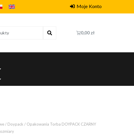
Moje Konto
0,00
zł
owe
/
Doypack
/ Opakowania Torba DOYPACK CZARNY
rozmiary