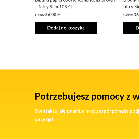
+ filtry Slim 10SZT.
filtry 
36,00
zł
36
Dodaj do koszyka
D
Potrzebujesz pomocy z 
Skontaktuj się z nami, a nasz zespół pomoże pod
decyzję!