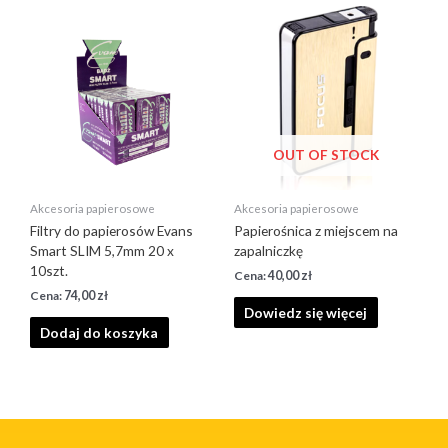
OUT OF STOCK
Akcesoria papierosowe
Akcesoria papierosowe
Filtry do papierosów Evans
Papierośnica z miejscem na
Smart SLIM 5,7mm 20 x
zapalniczkę
10szt.
40,00
zł
74,00
zł
Dowiedz się więcej
Dodaj do koszyka