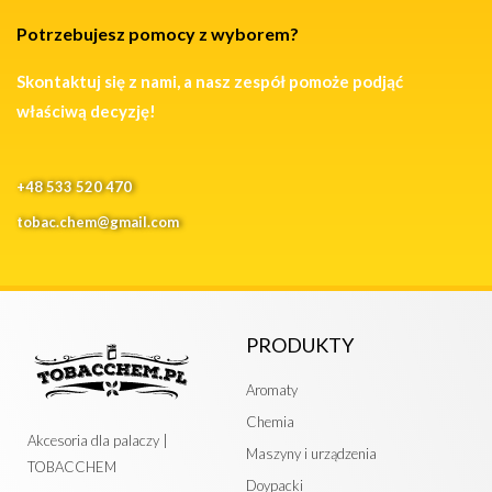
Potrzebujesz pomocy z wyborem?
Skontaktuj się z nami, a nasz zespół pomoże podjąć
właściwą decyzję!
+48 533 520 470
tobac.chem@gmail.com
PRODUKTY
Aromaty
Chemia
Akcesoria dla palaczy |
Maszyny i urządzenia
TOBACCHEM
Doypacki