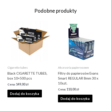
Podobne produkty
Cigarette tubes
Akcesoria papierosowe
Black CIGARETTE TUBES,
Filtry do papierosów Evans
box 10×500 pcs
Smart REGULAR 8mm 30 x
10szt.
149,00
zł
110,00
zł
Dodaj do koszyka
Dodaj do koszyka