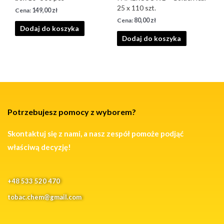
25 x 110 szt.
149,00
zł
80,00
zł
Dodaj do koszyka
Dodaj do koszyka
Potrzebujesz pomocy z wyborem?
Skontaktuj się z nami, a nasz zespół pomoże podjąć
właściwą decyzję!
+48 533 520 470
tobac.chem@gmail.com