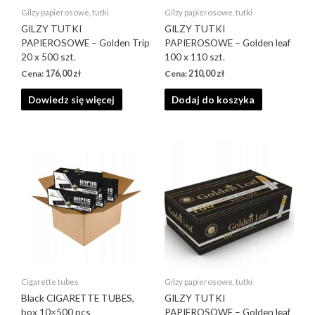
Gilzy papierosowe, tutki
Gilzy papierosowe, tutki
GILZY TUTKI
GILZY TUTKI
PAPIEROSOWE – Golden Trip
PAPIEROSOWE – Golden leaf
20 x 500 szt.
100 x 110 szt.
176,00
zł
210,00
zł
Dowiedz się więcej
Dodaj do koszyka
Cigarette tubes
Gilzy papierosowe, tutki
Black CIGARETTE TUBES,
GILZY TUTKI
box 10×500 pcs
PAPIEROSOWE – Golden leaf