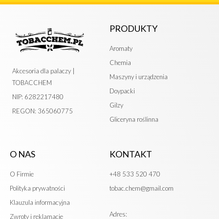
PRODUKTY
Aromaty
Chemia
Akcesoria dla palaczy |
Maszyny i urządzenia
TOBACCHEM
Doypacki
NIP: 6282217480
Gilzy
REGON: 365060775
Gliceryna roślinna
O NAS
KONTAKT
O Firmie
+48 533 520 470
Polityka prywatności
tobac.chem@gmail.com
Klauzula informacyjna
Adres:
Zwroty i reklamacje