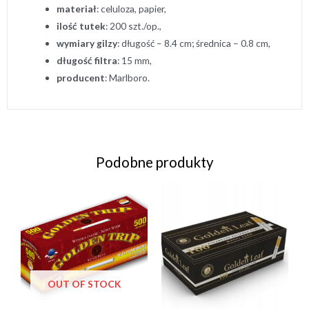
materiał
: celuloza, papier,
ilość tutek
: 200 szt./op.,
wymiary
gilzy
: długość – 8.4 cm; średnica – 0.8 cm,
długość
filtra
: 15 mm,
producent
: Marlboro.
Podobne produkty
OUT OF STOCK