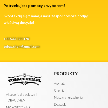
Potrzebujesz pomocy z wyborem?
Skontaktuj się z nami, a nasz zespół pomoże podjąć
właściwą decyzję!
+48 533 520 470
tobac.chem@gmail.com
PRODUKTY
Aromaty
Chemia
Akcesoria dla palaczy |
Maszyny i urządzenia
TOBACCHEM
Doypacki
NIP: 6282217480