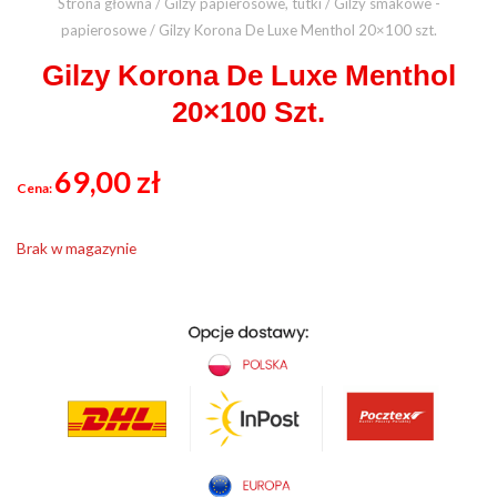
Strona główna
/
Gilzy papierosowe, tutki
/
Gilzy smakowe -
papierosowe
/ Gilzy Korona De Luxe Menthol 20×100 szt.
Gilzy Korona De Luxe Menthol
20×100 Szt.
69,00
zł
Brak w magazynie