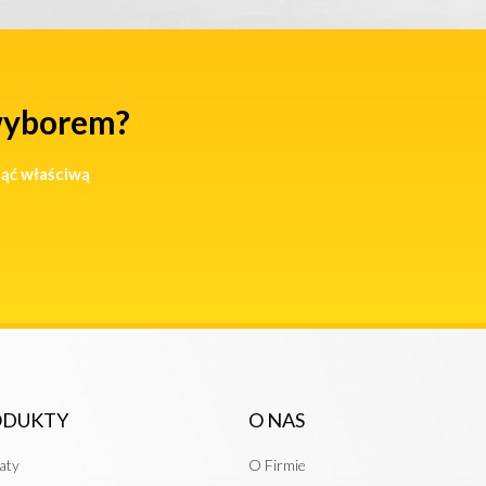
wyborem?
jąć właściwą
ODUKTY
O NAS
aty
O Firmie