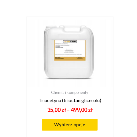
Chemia i komponenty
Triacetyna (trioctan glicerolu)
35,00
zł
–
499,00
zł
Wybierz opcje