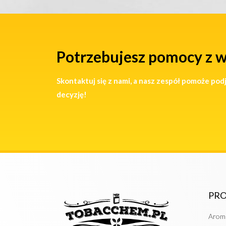
Potrzebujesz pomocy z 
Skontaktuj się z nami, a nasz zespół pomoże pod
decyzję!
PR
Arom