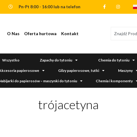
Pn-Pt 8:00 - 16:00 lub na telefon
O Nas
Oferta hurtowa
Kontakt
Wszystko
Zapachy do tytoniu
Chemia do tytoniu
Akcesoria papierosowe
Gilzy papierosowe, tutki
Maszyny
Nabijarki do papierosów – maszynki do tytoniu
Chemia i komponenty
trójacetyna