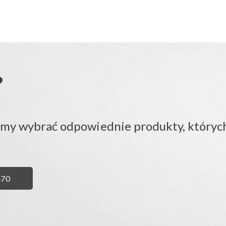
?
emy wybrać odpowiednie produkty, których
Ń
470