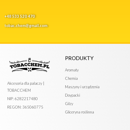
+48 533 520 470
tobac.chem@gmail.com
PRODUKTY
Aromaty
Chemia
Akcesoria dla palaczy |
Maszyny i urządzenia
TOBACCHEM
Doypacki
NIP: 6282217480
Gilzy
REGON: 365060775
Gliceryna roślinna