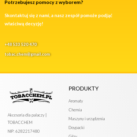
Potrzebujesz pomocy z wyborem?
Skontaktuj się z nami, a nasz zespół pomoże podjąć
właściwą decyzję!
+48 533 520 470
tobac.chem@gmail.com
PRODUKTY
Aromaty
Chemia
Akcesoria dla palaczy |
Maszyny i urządzenia
TOBACCHEM
Doypacki
NIP: 6282217480
Gilzy