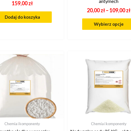
antymech
159,00
zł
20,00
zł
–
109,00
zł
Dodaj do koszyka
Wybierz opcje
Chemia i komponenty
Chemia i komponenty