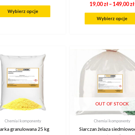
19,00
zł
–
149,00
zł
Wybierz opcje
Wybierz opcje
OUT OF STOCK
Chemia i komponenty
Chemia i komponenty
iarka granulowana 25 kg
Siarczan żelaza siedmiowo