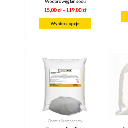
Wodorowęglan sodu
15,00
zł
–
119,00
zł
Wybierz opcje
Chemia i komponenty