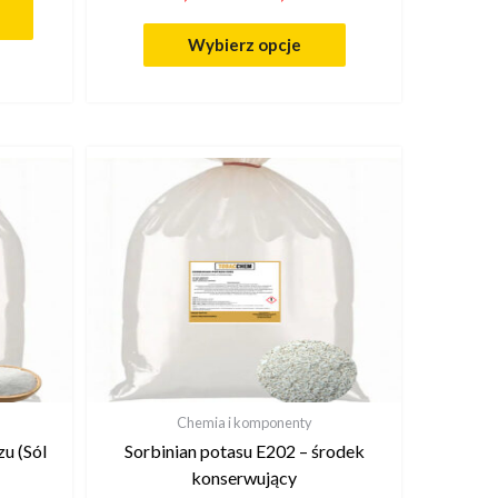
Wybierz opcje
Chemia i komponenty
u (Sól
Sorbinian potasu E202 – środek
konserwujący