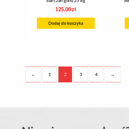
Siarczan glinu 25 kg
Se
125,00
zł
Dodaj do koszyka
←
1
2
3
4
→