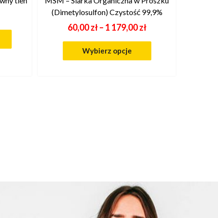
wny tlen
MSM – Siarka Organiczna w Proszku
(Dimetylosulfon) Czystość 99,9%
60,00
zł
–
1 179,00
zł
Wybierz opcje