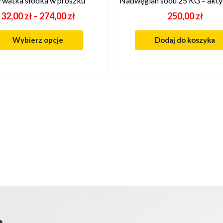
rwatka słodka w proszku
Nadwęglan sodu 25 KG – akty
32,00
zł
–
274,00
zł
250,00
zł
Wybierz opcje
Dodaj do koszyka