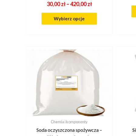
30,00
zł
–
420,00
zł
Wybierz opcje
Chemia i komponenty
Soda oczyszczona spożywcza –
S