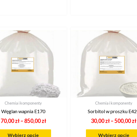
Chemia i komponenty
Chemia i komponenty
Węglan wapnia E170
Sorbitol w proszku E4
70,00
zł
–
850,00
zł
30,00
zł
–
500,00
zł
Wybierz opcje
Wybierz opcje