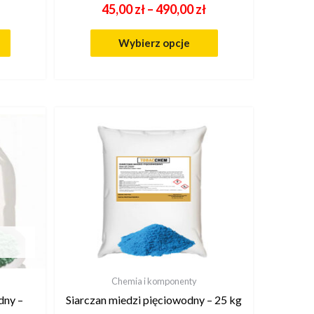
45,00
zł
–
490,00
zł
Wybierz opcje
Chemia i komponenty
dny –
Siarczan miedzi pięciowodny – 25 kg