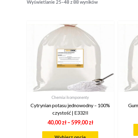
Wyświetlanie 25–48 z 88 wyników
Chemia i komponenty
Cytrynian potasu jednowodny – 100%
Guma
czystość | E332II
40,00
zł
–
599,00
zł
Wybierz opcje