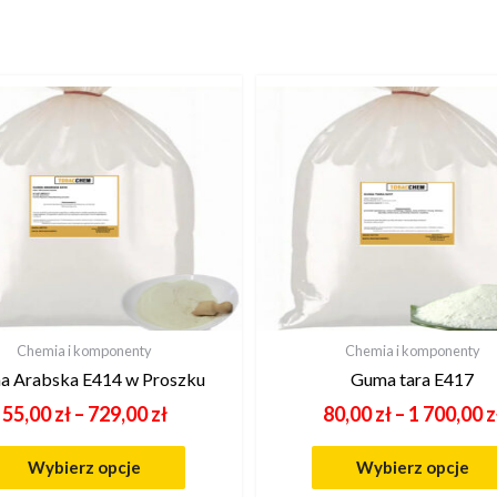
Chemia i komponenty
Chemia i komponenty
 Arabska E414 w Proszku
Guma tara E417
55,00
zł
–
729,00
zł
80,00
zł
–
1 700,00
z
Wybierz opcje
Wybierz opcje