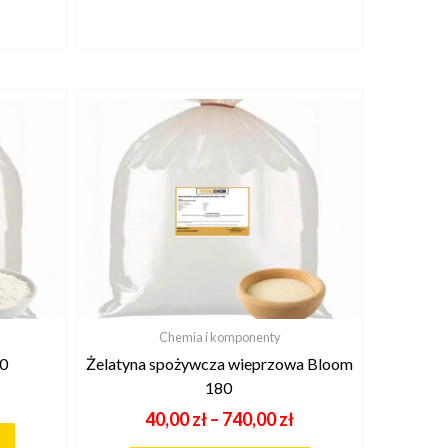
Chemia i komponenty
20
Żelatyna spożywcza wieprzowa Bloom
180
40,00
zł
–
740,00
zł