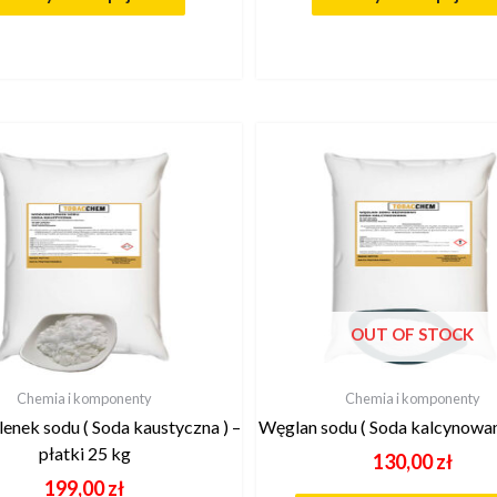
OUT OF STOCK
Chemia i komponenty
Chemia i komponenty
enek sodu ( Soda kaustyczna ) –
Węglan sodu ( Soda kalcynowan
płatki 25 kg
130,00
zł
199,00
zł