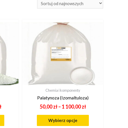
Chemia i komponenty
Palatynoza (Izomaltuloza)
ł
50,00
zł
–
1 100,00
zł
Wybierz opcje