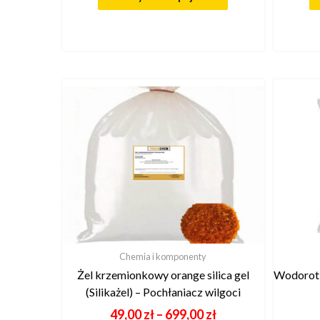
Chemia i komponenty
Żel krzemionkowy orange silica gel
Wodorotl
(Silikażel) – Pochłaniacz wilgoci
49,00
zł
–
699,00
zł