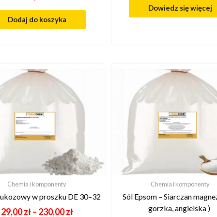
Dowiedz się więcej
Dodaj do koszyka
Chemia i komponenty
Chemia i komponenty
lukozowy w proszku DE 30–32
Sól Epsom – Siarczan magnez
gorzka, angielska )
29,00
zł
–
230,00
zł