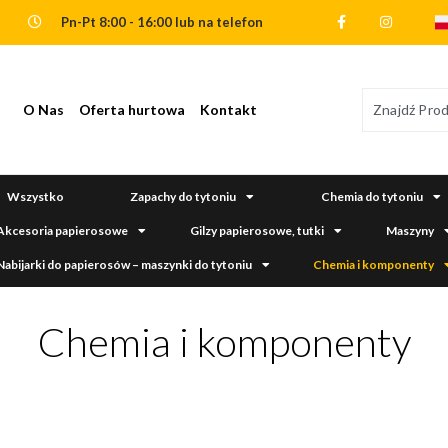
Pn-Pt 8:00 - 16:00 lub na telefon
O Nas
Oferta hurtowa
Kontakt
Wszystko
Zapachy do tytoniu
Chemia do tytoniu
Akcesoria papierosowe
Gilzy papierosowe, tutki
Maszyny
Nabijarki do papierosów – maszynki do tytoniu
Chemia i komponenty
Chemia i komponenty