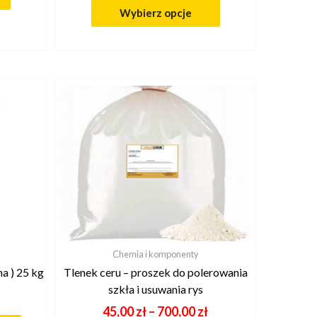
Wybierz opcje
Chemia i komponenty
a ) 25 kg
Tlenek ceru – proszek do polerowania
szkła i usuwania rys
45,00
zł
–
700,00
zł