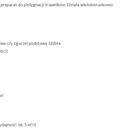
preparat do pielęgnacji trawników. Działa wielokierunkowo:
owa czy zgorzel podstawy źdźbła
iści)
m²
ajność: ok. 5 m²/l)