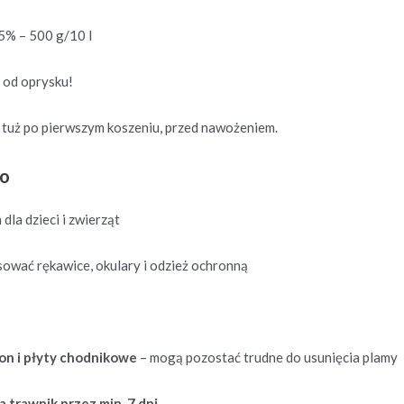
5% – 500 g/10 l
h
od oprysku!
j tuż po pierwszym koszeniu, przed nawożeniem.
wo
la dzieci i zwierząt
osować rękawice, okulary i odzież ochronną
on i płyty chodnikowe
– mogą pozostać trudne do usunięcia plamy
a trawnik przez min. 7 dni