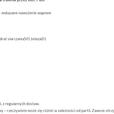
 – wskazane nawożenie wapnem
rat siarczanu(VI) żelaza(II)
, z regularnych dostaw.
 – rzeczywiste może się różnić w zależności od partii. Zawsze otr