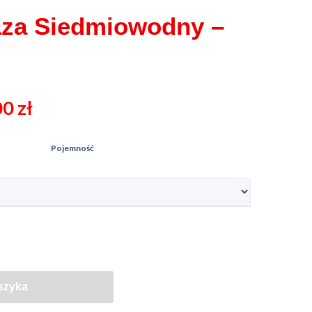
aza Siedmiowodny –
00
zł
Pojemność
szyka