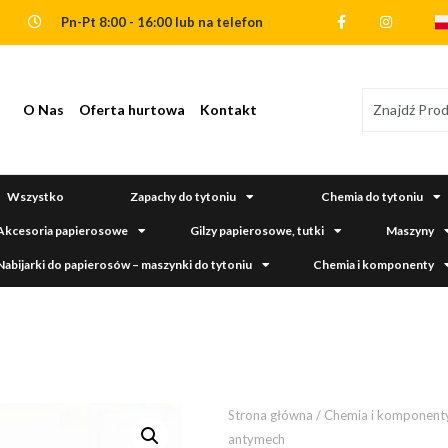
Pn-Pt 8:00 - 16:00 lub na telefon
O Nas
Oferta hurtowa
Kontakt
Wszystko
Zapachy do tytoniu
Chemia do tytoniu
Akcesoria papierosowe
Gilzy papierosowe, tutki
Maszyny
Nabijarki do papierosów – maszynki do tytoniu
Chemia i komponenty
Strona główna
/
Chemia i komponent
antymech