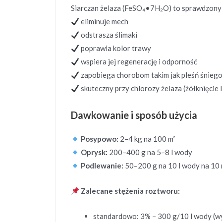
Siarczan żelaza (FeSO₄•7H₂O) to sprawdzony 
eliminuje mech
odstrasza ślimaki
poprawia kolor trawy
wspiera jej regenerację i odporność
zapobiega chorobom takim jak pleśń śnieg
skuteczny przy chlorozy żelaza (żółknięcie l
Dawkowanie i sposób użycia
Posypowo:
2–4 kg na 100 m²
Oprysk:
200–400 g na 5–8 l wody
Podlewanie:
50–200 g na 10 l wody na 10 
Zalecane stężenia roztworu:
standardowo: 3% – 300 g/10 l wody (wyd