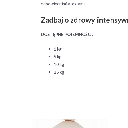
odpowiednimi atestami.
Zadbaj o zdrowy, intensywn
DOSTĘPNE POJEMNOŚCI:
1 kg
5 kg
10 kg
25 kg