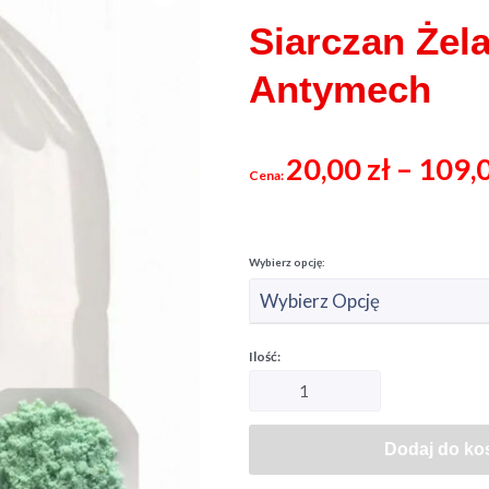
Siarczan Żel
Antymech
20,00
zł
–
109,
Dodaj do ko