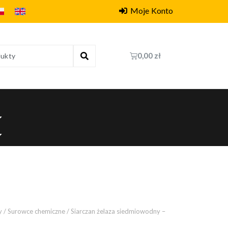
Moje Konto
0,00
zł
y
/
Surowce chemiczne
/ Siarczan żelaza siedmiowodny –