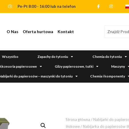
Pn-Pt 8:00 - 16:00 lub na telefon
O Nas
Oferta hurtowa
Kontakt
Wszystko
Zapachy do tytoniu
Chemia do tytoniu
Akcesoria papierosowe
Gilzy papierosowe, tutki
Maszyny
Nabijarki do papierosów – maszynki do tytoniu
Chemia i komponenty
Strona główna
/
Nabijarki do papiero
tłokowe
/ Nabijarka do papierosów 