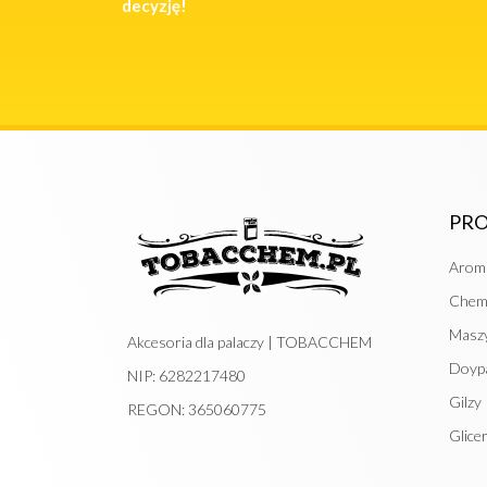
decyzję!
PR
Arom
Chem
Maszy
Akcesoria dla palaczy | TOBACCHEM
Doypa
NIP: 6282217480
Gilzy
REGON: 365060775
Glice