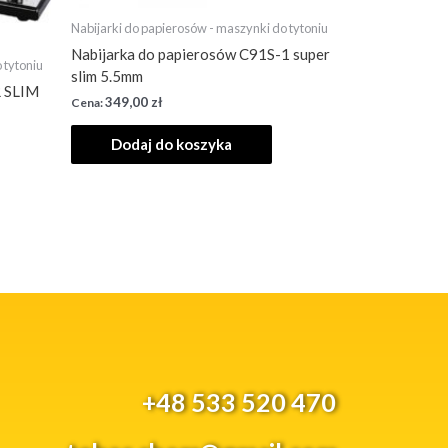
Nabijarki do papierosów - maszynki do tytoniu
Nabijarka do papierosów C91S-1 super
 tytoniu
slim 5.5mm
R SLIM
349,00
zł
Dodaj do koszyka
+48 533 520 470