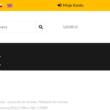
Moje Konto
0,00
zł
sów - maszynki do tytoniu
/
Nabijarki do tytoniu
tłokowa ROLLO Micro Slim 5,5MM