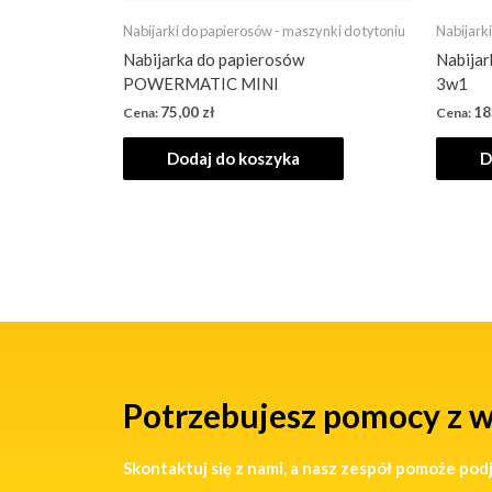
Nabijarki do papierosów - maszynki do tytoniu
Nabijark
Nabijarka do papierosów
Nabija
POWERMATIC MINI
3w1
75,00
zł
18
Dodaj do koszyka
D
Potrzebujesz pomocy z 
Skontaktuj się z nami, a nasz zespół pomoże pod