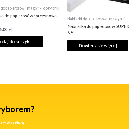
i do papierosów - maszynki do tytoniu
rka do papierosów sprężynowa
Nabijarki do papierosów - maszynki do
Nabijarka do papierosów SUPE
5,00
zł
5,5
odaj do koszyka
Dowiedz się więcej
wyborem?
jąć właściwą