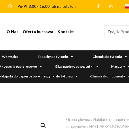
Pn-Pt 8:00 - 16:00 lub na telefon
O Nas
Oferta hurtowa
Kontakt
Wszystko
Zapachy do tytoniu
Chemia do tytoniu
Akcesoria papierosowe
Gilzy papierosowe, tutki
Maszyny
Nabijarki do papierosów – maszynki do tytoniu
Chemia i komponenty
Strona główna
/
Nabijarki do papiero
sprężynowe
/ NABIJARKA DO PAPIE