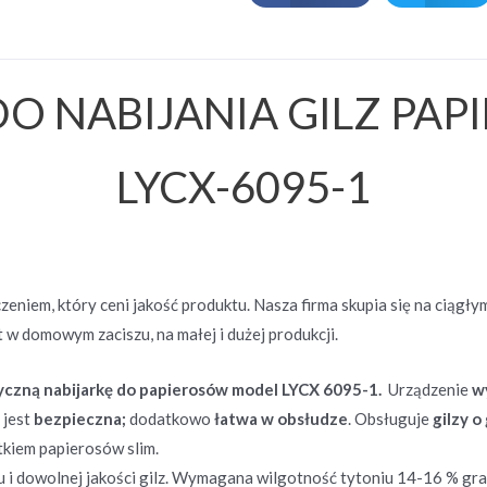
O NABIJANIA GILZ PA
LYCX-6095-1
eniem, który ceni jakość produktu. Nasza firma skupia się na ciągł
 w domowym zaciszu, na małej i dużej produkcji.
ryczną nabijarkę do papierosów model LYCX 6095-1.
Urządzenie
wy
 jest
bezpieczna;
dodatkowo
łatwa w obsłudze
. Obsługuje
gilzy o
kiem papierosów slim.
dowolnej jakości gilz. Wymagana wilgotność tytoniu 14-16 % gram