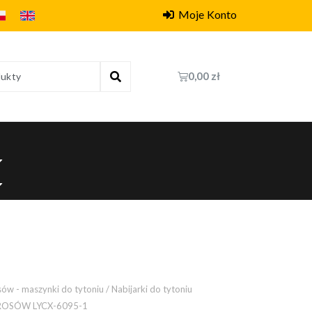
Moje Konto
0,00
zł
sów - maszynki do tytoniu
/
Nabijarki do tytoniu
ROSÓW LYCX-6095-1