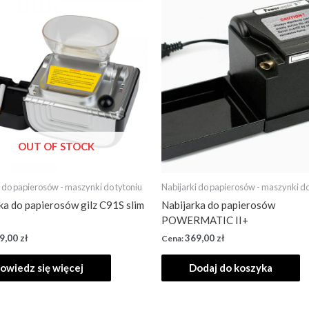
OUT OF STOCK
i do papierosów - maszynki do tytoniu
Nabijarki do papierosów - maszynki do
ka do papierosów gilz C91S slim
Nabijarka do papierosów
POWERMATIC II+
9,00
zł
369,00
zł
owiedz się więcej
Dodaj do koszyka