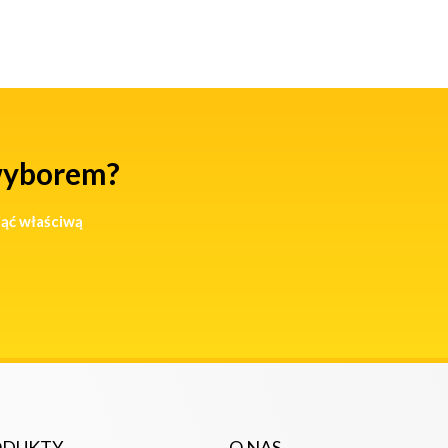
wyborem?
jąć właściwą
ODUKTY
O NAS