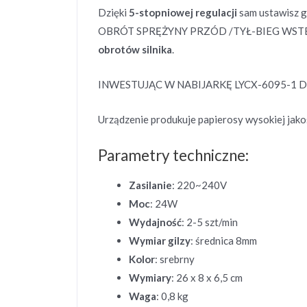
Dzięki
5-stopniowej regulacji
sam ustawisz g
OBRÓT SPRĘŻYNY PRZÓD /TYŁ-BIEG WSTECZNY 
obrotów silnika
.
INWESTUJĄC W NABIJARKĘ LYCX-6095-1 DO 
Urządzenie produkuje papierosy wysokiej jako
Parametry techniczne:
Zasilanie
: 220~240V
Moc
: 24W
Wydajność
: 2-5 szt/min
Wymiar gilzy
: średnica 8mm
Kolor
: srebrny
Wymiary
: 26 x 8 x 6,5 cm
Waga
: 0,8 kg