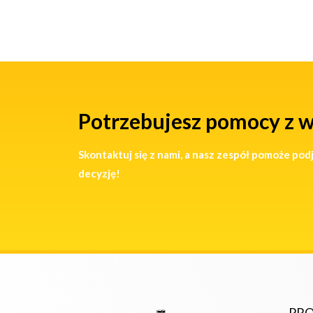
Potrzebujesz pomocy z 
Skontaktuj się z nami, a nasz zespół pomoże pod
decyzję!
PR