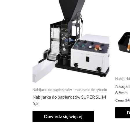
Nabijark
Nabijar
Nabijarki do papierosów - maszynki do tytoniu
6.5mm
Nabijarka do papierosów SUPER SLIM
34
5,5
D
Dowiedz się więcej