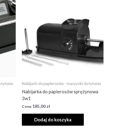
 tytoniu
Nabijarki do papierosów - maszynki do tytoniu
Nabijarka do papierosów sprężynowa
3w1
185,00
zł
Dodaj do koszyka