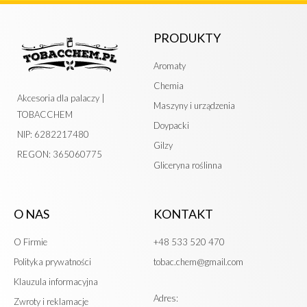
PRODUKTY
Aromaty
Chemia
Akcesoria dla palaczy |
Maszyny i urządzenia
TOBACCHEM
Doypacki
NIP: 6282217480
Gilzy
REGON: 365060775
Gliceryna roślinna
O NAS
KONTAKT
O Firmie
+48 533 520 470
Polityka prywatności
tobac.chem@gmail.com
Klauzula informacyjna
Adres:
Zwroty i reklamacje