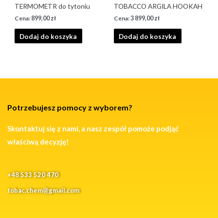
TERMOMETR do tytoniu
TOBACCO ARGILA HOOKAH
899,00
zł
3 899,00
zł
Dodaj do koszyka
Dodaj do koszyka
Potrzebujesz pomocy z wyborem?
Skontaktuj się z nami, a nasz zespół pomoże podjąć
właściwą decyzję!
+48 533 520 470
tobac.chem@gmail.com