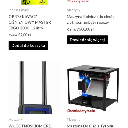
Inne maszyny
Maszyny
OPRYSKIWACZ
Maszyna Rolnicza do ciecia
CIŚNIENIOWY MASTER
ziół, liści, herbaty i paszy
ERGO 2000 – 2 litry
9 500,00
zł
89,00
zł
Dowiedz się więcej
Dodaj do koszyka
Maszyny
Maszyny
WILGOTNOŚCIOMIERZ,
Maszyna Do Ciecia Tytoniu