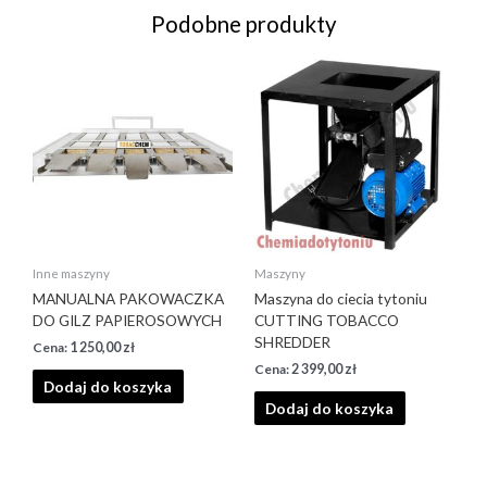
Podobne produkty
Inne maszyny
Maszyny
MANUALNA PAKOWACZKA
Maszyna do ciecia tytoniu
DO GILZ PAPIEROSOWYCH
CUTTING TOBACCO
SHREDDER
1 250,00
zł
2 399,00
zł
Dodaj do koszyka
Dodaj do koszyka