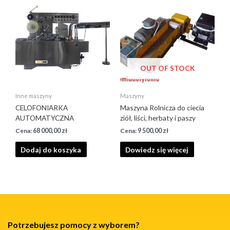
OUT OF STOCK
Inne maszyny
Maszyny
CELOFONIARKA
Maszyna Rolnicza do ciecia
AUTOMATYCZNA
ziół, liści, herbaty i paszy
68 000,00
zł
9 500,00
zł
Dodaj do koszyka
Dowiedz się więcej
Potrzebujesz pomocy z wyborem?