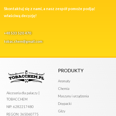
Skontaktuj się z nami, a nasz zespół pomoże podjąć
właściwą decyzję!
+48 533 520 470
tobac.chem@gmail.com
PRODUKTY
Aromaty
Chemia
Akcesoria dla palaczy |
Maszyny i urządzenia
TOBACCHEM
Doypacki
NIP: 6282217480
Gilzy
REGON: 365060775