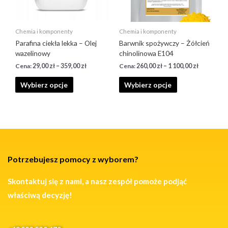
Chemia i komponenty
Chemia i komponenty
Parafina ciekła lekka – Olej
Barwnik spożywczy – Żółcień
wazelinowy
chinolinowa E104
29,00
zł
–
359,00
zł
260,00
zł
–
1 100,00
zł
Wybierz opcje
Wybierz opcje
Potrzebujesz pomocy z wyborem?
Skontaktuj się z nami, a nasz zespół pomoże podjąć
właściwą decyzję!