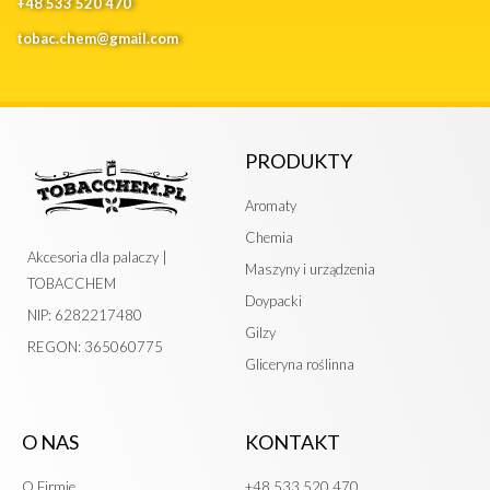
+48 533 520 470
tobac.chem@gmail.com
PRODUKTY
Aromaty
Chemia
Akcesoria dla palaczy |
Maszyny i urządzenia
TOBACCHEM
Doypacki
NIP: 6282217480
Gilzy
REGON: 365060775
Gliceryna roślinna
O NAS
KONTAKT
O Firmie
+48 533 520 470