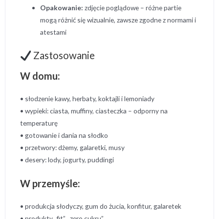
Opakowanie:
zdjęcie poglądowe – różne partie
mogą różnić się wizualnie, zawsze zgodne z normami i
atestami
Zastosowanie
W domu:
• słodzenie kawy, herbaty, koktajli i lemoniady
• wypieki: ciasta, muffiny, ciasteczka – odporny na
temperaturę
• gotowanie i dania na słodko
• przetwory: dżemy, galaretki, musy
• desery: lody, jogurty, puddingi
W przemyśle:
• produkcja słodyczy, gum do żucia, konfitur, galaretek
• produkty „fit”, „zero cukru”