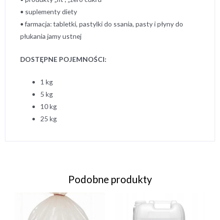
• suplementy diety
• farmacja: tabletki, pastylki do ssania, pasty i płyny do
płukania jamy ustnej
DOSTĘPNE POJEMNOŚCI:
1 kg
5 kg
10 kg
25 kg
Podobne produkty