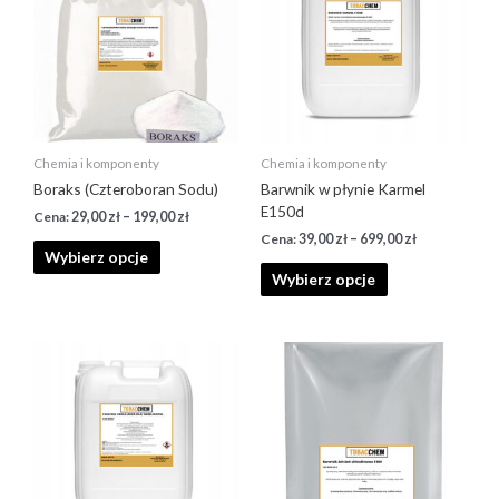
Chemia i komponenty
Chemia i komponenty
Boraks (Czteroboran Sodu)
Barwnik w płynie Karmel
E150d
29,00
zł
–
199,00
zł
39,00
zł
–
699,00
zł
Wybierz opcje
Wybierz opcje