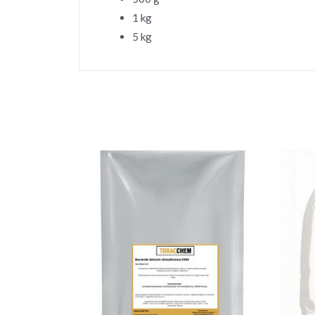
1 kg
5 kg