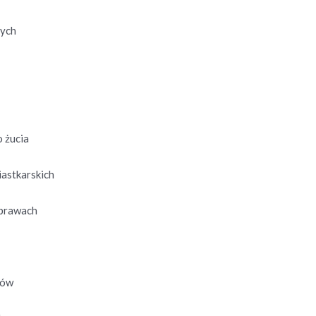
nych
 żucia
iastkarskich
yprawach
ków