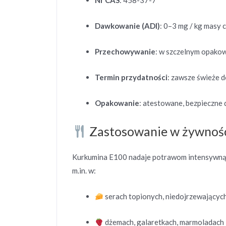
Nr CAS
: 458-37-7
Dawkowanie (ADI)
: 0–3 mg / kg masy c
Przechowywanie
: w szczelnym opakowa
Termin przydatności
: zawsze świeże d
Opakowanie
: atestowane, bezpieczne d
Zastosowanie w żywnośc
Kurkumina E100 nadaje potrawom intensywną,
m.in. w:
serach topionych, niedojrzewającyc
dżemach, galaretkach, marmoladach