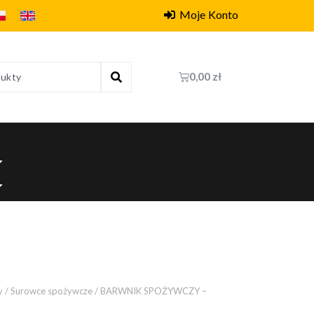
Moje Konto
0,00
zł
y
/
Surowce spożywcze
/ BARWNIK SPOŻYWCZY –