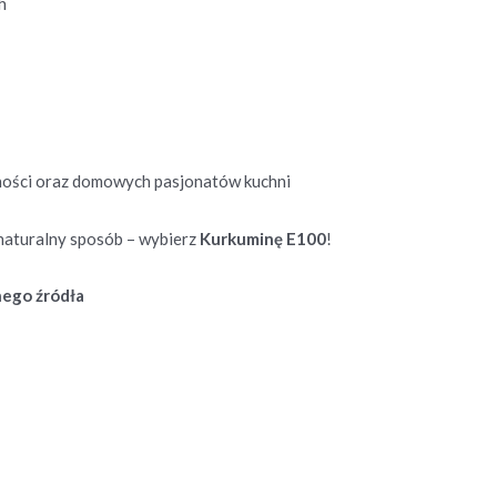
h
ności oraz domowych pasjonatów kuchni
naturalny sposób – wybierz
Kurkuminę E100
!
nego źródła