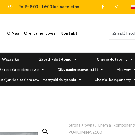
Pn-Pt 8:00 - 16:00 lub na telefon
O Nas
Oferta hurtowa
Kontakt
Wszystko
Zapachy do tytoniu
Chemia do tytoniu
Akcesoria papierosowe
Gilzy papierosowe, tutki
Maszyny
Nabijarki do papierosów – maszynki do tytoniu
Chemia i komponenty
Strona główna
/
Chemia i komponent
KURKUMINA E100