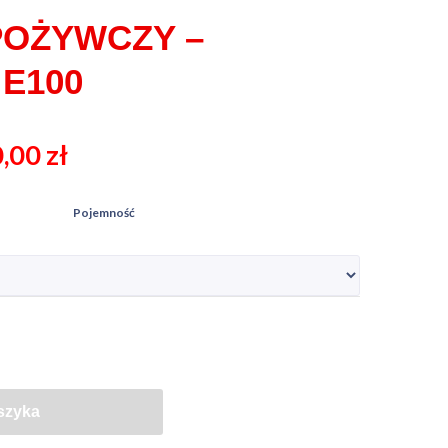
POŻYWCZY –
E100
0,00
zł
Pojemność
szyka