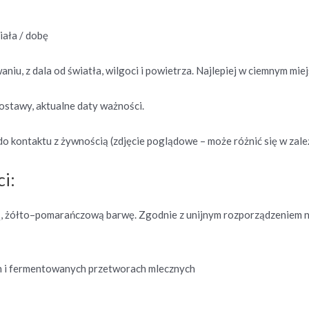
iała / dobę
niu, z dala od światła, wilgoci i powietrza. Najlepiej w ciemnym mie
ostawy, aktualne daty ważności.
o kontaktu z żywnością (zdjęcie poglądowe – może różnić się w zależ
i:
 żółto–pomarańczową barwę. Zgodnie z unijnym rozporządzeniem 
h i fermentowanych przetworach mlecznych