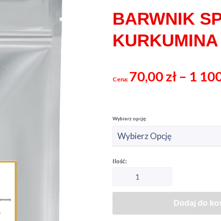
BARWNIK S
KURKUMINA 
70,00
zł
–
1 10
Dodaj do ko