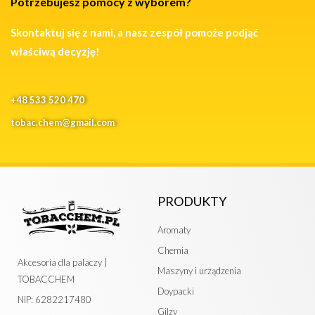
Potrzebujesz pomocy z wyborem?
Skontaktuj się z nami, a nasz zespół pomoże podjąć
właściwą decyzję!
+48 533 520 470
tobac.chem@gmail.com
PRODUKTY
Aromaty
Chemia
Akcesoria dla palaczy |
Maszyny i urządzenia
TOBACCHEM
Doypacki
NIP: 6282217480
Gilzy