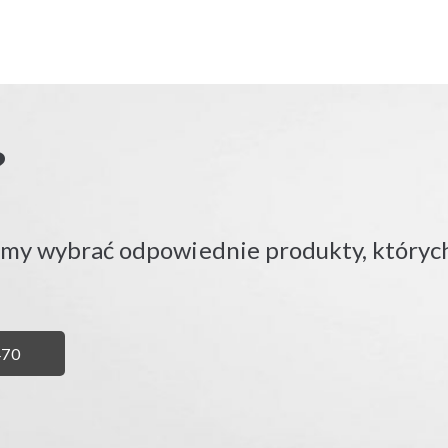
?
emy wybrać odpowiednie produkty, których
Ń
470