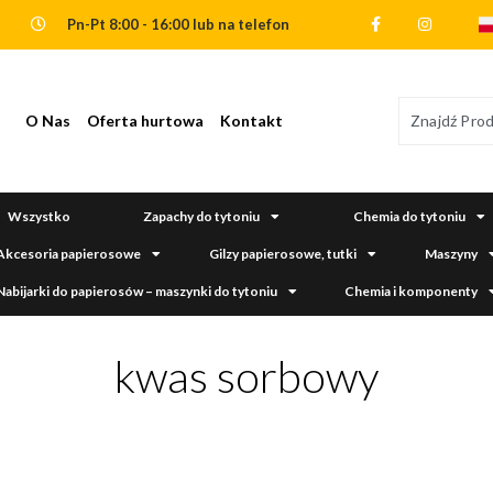
Pn-Pt 8:00 - 16:00 lub na telefon
O Nas
Oferta hurtowa
Kontakt
Wszystko
Zapachy do tytoniu
Chemia do tytoniu
Akcesoria papierosowe
Gilzy papierosowe, tutki
Maszyny
Nabijarki do papierosów – maszynki do tytoniu
Chemia i komponenty
kwas sorbowy