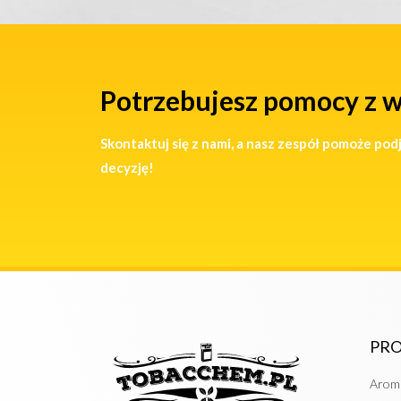
Potrzebujesz pomocy z 
Skontaktuj się z nami, a nasz zespół pomoże pod
decyzję!
PR
Arom