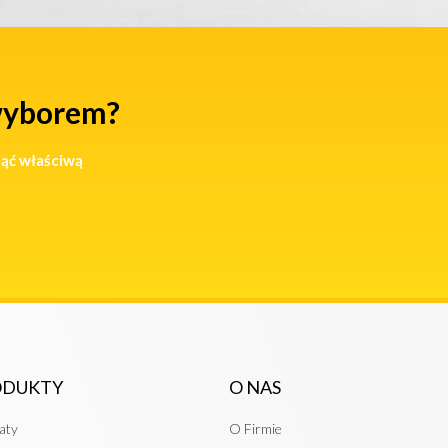
wyborem?
jąć właściwą
ODUKTY
O NAS
aty
O Firmie