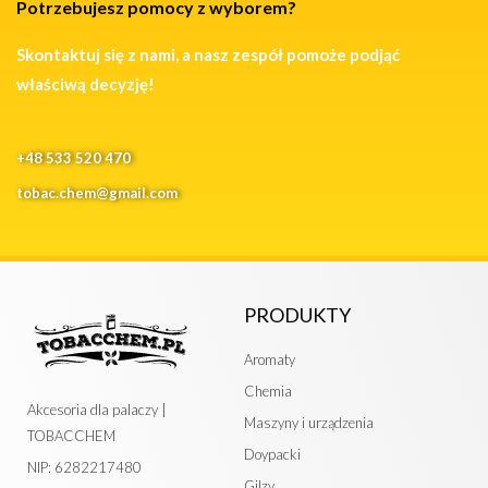
Potrzebujesz pomocy z wyborem?
Skontaktuj się z nami, a nasz zespół pomoże podjąć
właściwą decyzję!
+48 533 520 470
tobac.chem@gmail.com
PRODUKTY
Aromaty
Chemia
Akcesoria dla palaczy |
Maszyny i urządzenia
TOBACCHEM
Doypacki
NIP: 6282217480
Gilzy