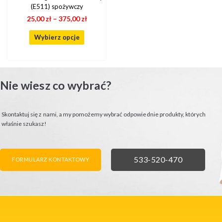
(E511) spożywczy
25,00
zł
–
375,00
zł
Wybierz opcje
Nie wiesz co wybrać?
Skontaktuj się z nami, a my pomożemy wybrać odpowiednie produkty, których
właśnie szukasz!
FORMULARZ KONTAKTOWY
ZADZWOŃ
533-520-470
FORMULARZ KONTAKTOWY